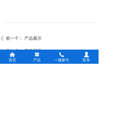
前一个：
产品展示
ꄴ
后一个：
产品展示
ꄲ
낀
넒
끅
넙
首页
产品
一键拨号
联系
版权所有：
昆山欧菲德光电科技有限公司
苏ICP备2022004540号-1
苏公网安备32058302003892号
本网站由阿里云提供云计算及安全服务
本网站支持
IPv6